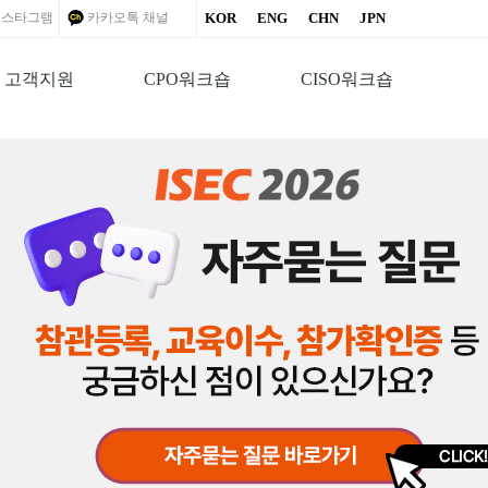
인스타그램
카카오톡 채널
KOR
ENG
CHN
JPN
고객지원
CPO워크숍
CISO워크숍
퍼런스
움(3F), 아셈볼룸(2F)