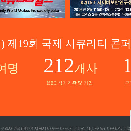
년도) 제19회 국제 시큐리티 콘
212
여명
개사
ISEC 참가기관 및 기업
콘
026 운영사무국 (04177) 서울시 마포구 마포대로4다길 41(마포동), 마포타워 15