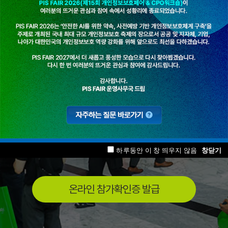
워크숍
‘안전한 AI를 위한 약속,
사전예방 기반 개인정보
보호체계 구축’
2026년 6월 22일(월) ~ 23일(화)
서울 삼성동 코엑스 그랜드볼룸 (1F)
하루동안 이 창 띄우지 않음
창닫기
온라인 참가확인증 발급