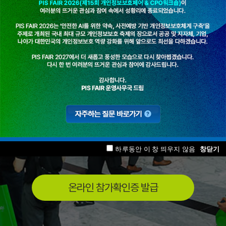
워크숍
‘안전한 AI를 위한 약속,
사전예방 기반 개인정보
보호체계 구축’
2026년 6월 22일(월) ~ 23일(화)
서울 삼성동 코엑스 그랜드볼룸 (1F)
하루동안 이 창 띄우지 않음
창닫기
온라인 참가확인증 발급