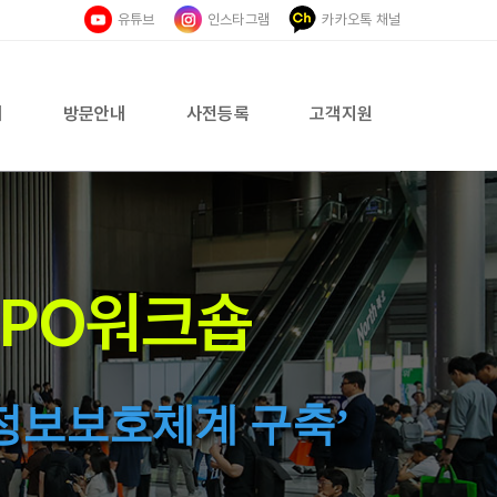
유튜브
인스타그램
카카오톡 채널
내
방문안내
사전등록
고객지원
CPO워크숍
인정보보호체계 구축’