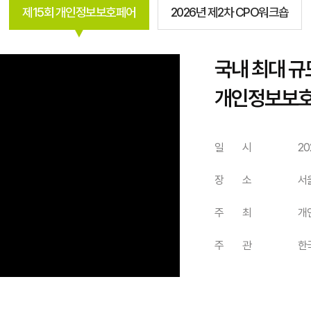
제15회 개인정보보호페어
2026년 제2차 CPO워크숍
국내 최대 규
개인정보보호
일 시
20
장 소
서
주 최
개
주 관
한