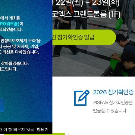
2026년 6월 22일(월) ~ 23일(화)
서울 삼성동 코엑스 그랜드볼룸 (1F)
온라인 참가확인증 발급
자주하는 질문
2026 참가확인증
교육이수, 사전/현장등록 등
PISFAIR 참가확인증을
궁금하신 점이 있으신가요?
발급할 수 있습니다.
 이 창 띄우지 않음
창닫기